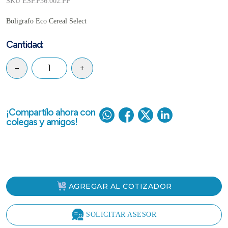
SKU ESP.P36.002.PP
Boligrafo Eco Cereal Select
Cantidad:
–
+
¡Compartílo ahora con
colegas y amigos!
AGREGAR AL COTIZADOR
SOLICITAR ASESOR