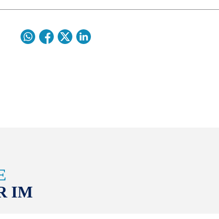
E
R IM