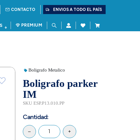
CONTACTO
ENVIOS A TODO EL PAÍS
PREMIUM
S
Boligrafo Metalico
Boligrafo parker
IM
SKU ESP.P13.010.PP
Cantidad:
–
+