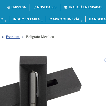
EMPRESA
NOVEDADES
TRABAJÁ EN ESPADAS
NG
INDUMENTARIA
MARROQUINERÍA
BANDERA
a
»
Escritura
»
Boligrafo Metalico