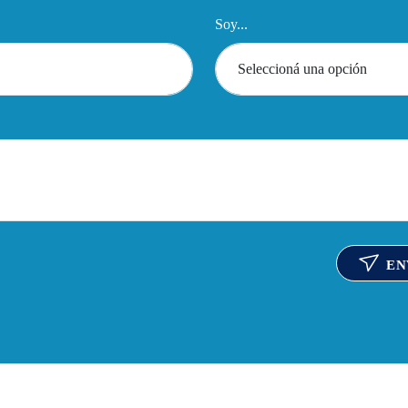
Soy...
EN