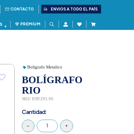
CONTACTO
ENVIOS A TODO EL PAÍS
PREMIUM
S
Boligrafo Metalico
BOLÍGRAFO
RIO
SKU ESP.293.SS
Cantidad:
–
+