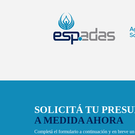
Ag
So
SOLICITÁ TU PRES
A MEDIDA AHORA
Completá el formulario a continuación y en breve u