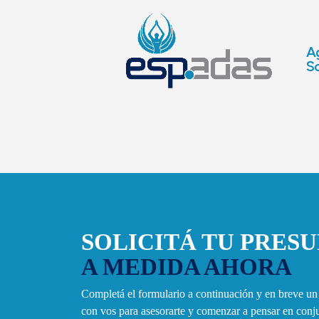
Ag
So
SOLICITÁ TU PRES
A MEDIDA AHORA
Completá el formulario a continuación y en breve u
con vos para asesorarte y comenzar a pensar en con