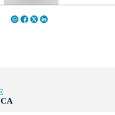
E
NCA