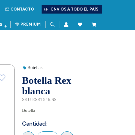
CONTACTO
ENVIOS A TODO EL PAÍS
PREMIUM
S
Botellas
Botella Rex
blanca
SKU ESP.T546.SS
Botella
Cantidad: