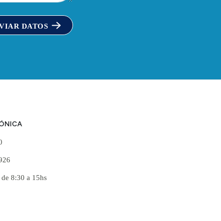
VIAR DATOS
FÓNICA
60
926
 de 8:30 a 15hs