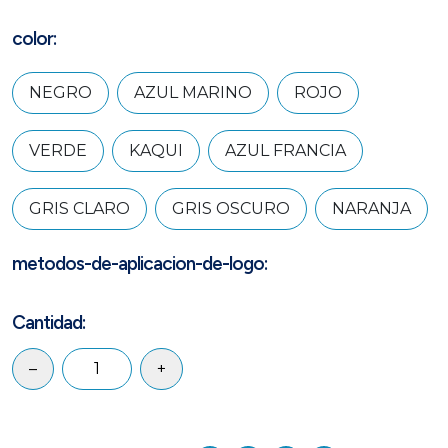
color:
NEGRO
AZUL MARINO
ROJO
VERDE
KAQUI
AZUL FRANCIA
GRIS CLARO
GRIS OSCURO
NARANJA
metodos-de-aplicacion-de-logo:
Cantidad:
–
+