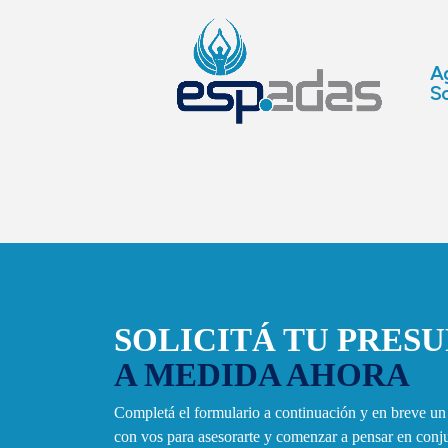
Ag
So
SOLICITÁ TU PRES
A MEDIDA AHORA
Completá el formulario a continuación y en breve u
con vos para asesorarte y comenzar a pensar en con