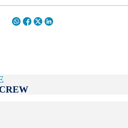
E
SCREW