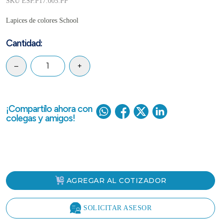
SKU ESP.P17.005.PP
Lapices de colores School
Cantidad:
–
+
¡Compartílo ahora con
colegas y amigos!
AGREGAR AL COTIZADOR
SOLICITAR ASESOR