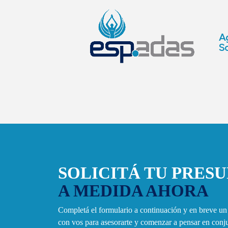
Ag
So
SOLICITÁ TU PRES
A MEDIDA AHORA
Completá el formulario a continuación y en breve u
con vos para asesorarte y comenzar a pensar en con