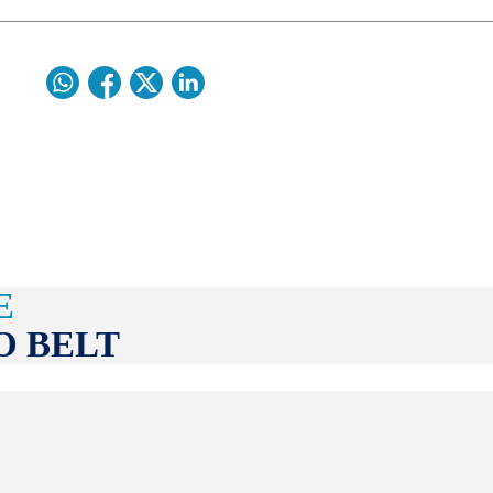
E
O BELT