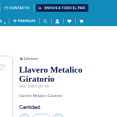
CONTACTO
ENVIOS A TODO EL PAÍS
PREMIUM
S
Llaveros
Llavero Metalico
Giratorio
SKU ESP.T183.SS
Llavero Metalico Giratorio
Cantidad: