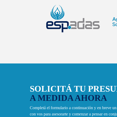
Ag
So
SOLICITÁ TU PRES
A MEDIDA AHORA
Completá el formulario a continuación y en breve u
con vos para asesorarte y comenzar a pensar en con