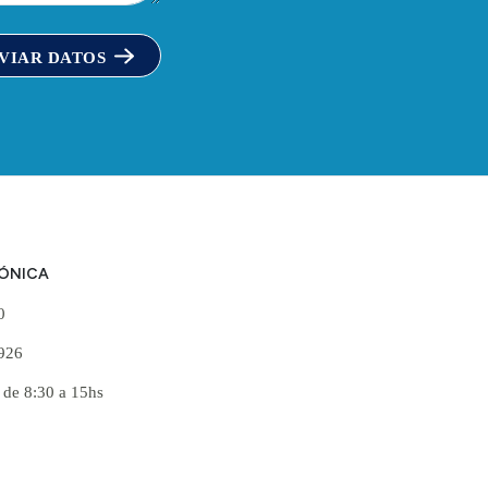
VIAR DATOS
FÓNICA
60
926
 de 8:30 a 15hs