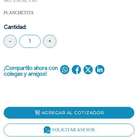
SKU ESP.BZ.P301
PLANCHETITA
Cantidad:
–
+
¡Compartílo ahora con
colegas y amigos!
AGREGAR AL COTIZADOR
SOLICITAR ASESOR