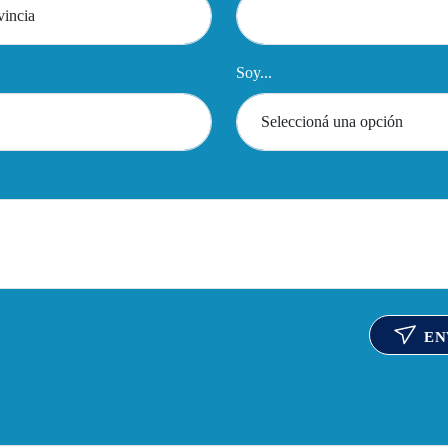
Soy...
EN