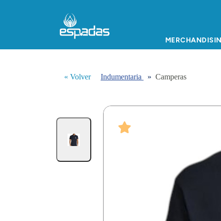
MERCHANDISI
« Volver
Indumentaria
»
Camperas