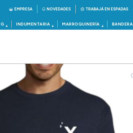
EMPRESA
NOVEDADES
TRABAJÁ EN ESPADAS
NG
INDUMENTARIA
MARROQUINERÍA
BANDERA