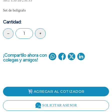
SKU ESP.BP258.SS
Set de boligrafo
Cantidad:
–
+
¡Compartílo ahora con
colegas y amigos!
AGREGAR AL COTIZADOR
SOLICITAR ASESOR