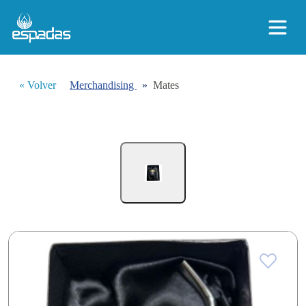
« Volver
Merchandising
»
Mates